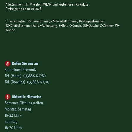
Alle Zimmer mit TV,Telefon; WLAN und kostenlosen Parkplatz
Preise gültig ab 01.01.2026
Erläuterungen: EZ=Einzelzimmer, ZZ=Zweibettzimmer, DZ=Doppelzimmer,
TZ=Dreibettzimmer, Aufb.=Aufbettung, B=Bett, C=Couch, DU=Dusche, Z=Zimmer, W=
Wanne
Rufen Sie uns an
Superbowl Premnitz
Tel. (Hotel):
03386/2122780
Tel. (Bowling):
03386/2122770
Aktuelle Hinweise
Sommer-Öffnungszeiten
Montag-Samstag
16-22 Uhr*
Sonntag
16-20 Uhr*