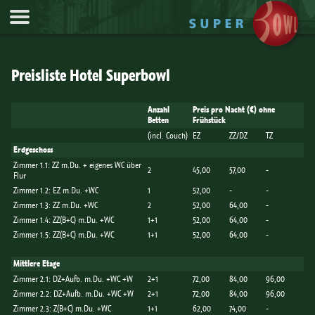
Jump to Navigation
Preisliste Hotel Superbowl
Anzahl
Preis pro Nacht (€) ohne
Betten
Frühstück
(incl. Couch)
EZ
ZZ/DZ
TZ
Erdgeschoss
Zimmer 1.1: ZZ m.Du. + eigenes WC über
2
45,00
57,00
-
Flur
Zimmer 1.2: EZ m.Du. +WC
1
52,00
-
-
Zimmer 1.3: ZZ m.Du. +WC
2
52,00
64,00
-
Zimmer 1.4: ZZ(B+C) m.Du. +WC
1+1
52,00
64,00
-
Zimmer 1.5: ZZ(B+C) m.Du. +WC
1+1
52,00
64,00
-
Mittlere Etage
Zimmer 2.1: DZ+Aufb. m.Du. +WC +W
2+1
72,00
84,00
96,00
Zimmer 2.2: DZ+Aufb. m.Du. +WC +W
2+1
72,00
84,00
96,00
Zimmer 2.3: Z(B+C) m.Du. +WC
1+1
62,00
74,00
-