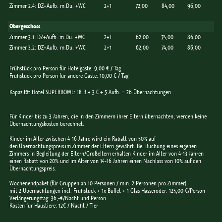
Zimmer 2.4: DZ+Aufb. m.Du. +WC
2+1
72,00
84,00
96,00
Obergeschoss
Zimmer 3.1: DZ+Aufb. m.Du. +WC
2+1
62,00
74,00
86,00
Zimmer 3.2: DZ+Aufb. m.Du. +WC
2+1
62,00
74,00
86,00
Frühstück pro Person für Hotelgäste: 9,00 € / Tag
Frühstück pro Person für andere Gäste: 10,00 € / Tag
Kapazität Hotel SUPERBOWL: 18 B + 3 C + 5 Aufb. = 26 Übernachtungen
Für Kinder bis zu 3 Jahren, die in den Zimmern ihrer Eltern übernachten, werden keine
Übernachtungskosten berechnet.
Kinder im Alter zwischen 4-16 Jahre wird ein Rabatt von 50% auf
den Übernachtungspreis im Zimmer der Eltern gewährt. Bei Buchung eines eigenen
Zimmers in Begleitung der Eltern/Großeltern erhalten Kinder im Alter von 4-13 Jahren
einen Rabatt von 20% und im Alter von 14-16 Jahren einen Nachlass von 10% auf den
Übernachtungspreis.
Wochenendpaket (für Gruppen ab 10 Personen / min. 2 Personen pro Zimmer)
mit 2 Übernachtungen incl. Frühstück + 1x Buffet + 1 Glas Hasseröder: 125,00 €/Person
Verlängerungstag: 36,-€/Nacht und Person
Kosten für Haustiere: 12€ / Nacht / Tier