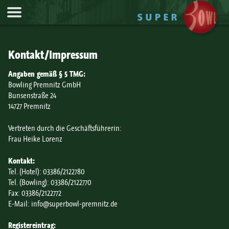
Jump to Navigation
Kontakt/Impressum
Angaben gemäß § 5 TMG:
Bowling Premnitz GmbH
Bunsenstraße 24
14727 Premnitz
Vertreten durch die Geschäftsführerin:
Frau Heike Lorenz
Kontakt:
Tel. (Hotel):
03386/2122780
Tel. (Bowling):
03386/2122770
Fax:
03386/2122772
E-Mail:
info@superbowl-premnitz.de
Registereintrag: