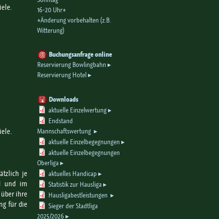
iele.
16-20 Uhr*
*Änderung vorbehalten (z.B.
Witterung)
Buchungsanfrage online
Reservierung Bowlingbahn
Reservierung Hotel
Downloads
aktuelle Einzelwertung
Endstand
Mannschaftswertung
iele.
aktuelle Einzelbegegnungen
aktuelle Einzelbegegnungen
Oberliga
ätzlich je
aktuelles Handicap
nd und im
Statistik zur Hausliga
 über ihre
Hausligabestleistungen
ng für die
Sieger der Stadtliga
2025/2026