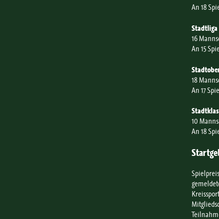
An 18 Spi
Stadtliga
16 Manns
An 15 Spi
Stadtobe
18 Manns
An 17 Spi
Stadtklas
10 Manns
An 18 Spi
Startge
Spielprei
gemeldet
Kreisspor
Mitglieds
Teilnahme