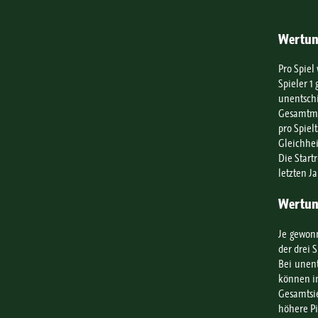
Wertung
Pro Spiel
Spieler 1
unentschi
Gesamtman
pro Spiel
Gleichhei
Die Start
letzten Ja
Wertung
Je gewonn
der drei 
Bei unent
können in
Gesamtsie
höhere Pi