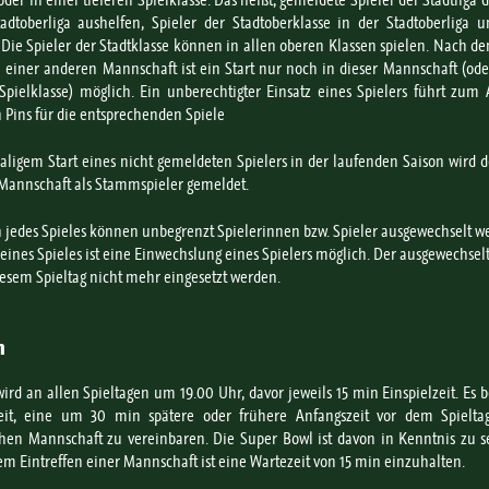
oder in einer tieferen Spielklasse. Das heißt, gemeldete Spieler der Stadtliga 
adtoberliga aushelfen, Spieler der Stadtoberklasse in der Stadtoberliga 
. Die Spieler der Stadtklasse können in allen oberen Klassen spielen. Nach d
n einer anderen Mannschaft ist ein Start nur noch in dieser Mannschaft (ode
pielklasse) möglich. Ein unberechtigter Einsatz eines Spielers führt zum
n Pins für die entsprechenden Spiele
aligem Start eines nicht gemeldeten Spielers in der laufenden Saison wird d
 Mannschaft als Stammspieler gemeldet.
 jedes Spieles können unbegrenzt Spielerinnen bzw. Spieler ausgewechselt w
ines Spieles ist eine Einwechslung eines Spielers möglich. Der ausgewechselt
iesem Spieltag nicht mehr eingesetzt werden.
an
wird an allen Spieltagen um 19.00 Uhr, davor jeweils 15 min Einspielzeit. Es b
eit, eine um 30 min spätere oder frühere Anfangszeit vor dem Spielta
hen Mannschaft zu vereinbaren. Die Super Bowl ist davon in Kenntnis zu s
em Eintreffen einer Mannschaft ist eine Wartezeit von 15 min einzuhalten.