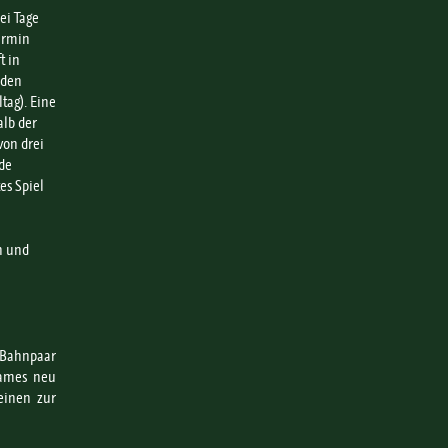
rei Tage
ermin
t in
nden
tag). Eine
alb der
von drei
de
es Spiel
n und
n Bahnpaar
Frames neu
einen zur