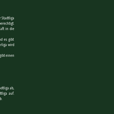
r Stadtliga
erechtigt.
aft in die
d es gibt
rliga wird
gibt einen
dtliga ab,
tliga auf.
b.