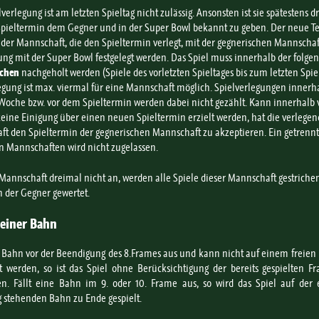
verlegung ist am letzten Spieltag nicht zulässig. Ansonsten ist sie spätestens d
pieltermin dem Gegner und in der Super Bowl bekannt zu geben. Der neue T
der Mannschaft, die den Spieltermin verlegt, mit der gegnerischen Mannschaf
g mit der Super Bowl festgelegt werden. Das Spiel muss innerhalb der folge
chen
nachgeholt werden (Spiele des vorletzten Spieltages bis zum letzten Spiel
egung ist max. viermal für eine Mannschaft möglich. Spielverlegungen innerh
Woche bzw. vor dem Spieltermin werden dabei nicht gezählt. Kann innerhalb 
ine Einigung über einen neuen Spieltermin erzielt werden, hat die verlegen
t den Spieltermin der gegnerischen Mannschaft zu akzeptieren. Ein getrennt
n Mannschaften wird nicht zugelassen.
e Mannschaft dreimal nicht an, werden alle Spiele dieser Mannschaft gestriche
 der Gegner gewertet.
 einer Bahn
e Bahn vor der Beendigung des 8.Frames aus und kann nicht auf einem freie
zt werden, so ist das Spiel ohne Berücksichtigung der bereits gespielten 
en. Fällt eine Bahn im 9. oder 10. Frame aus, so wird das Spiel auf der 
 stehenden Bahn zu Ende gespielt.