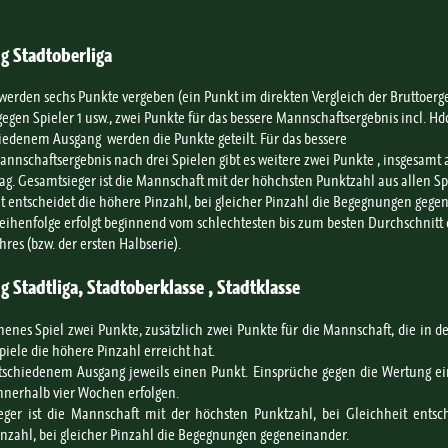
 Stadtoberliga
 werden sechs Punkte vergeben (ein Punkt im direkten Vergleich der Bruttoerg
 gegen Spieler 1 usw., zwei Punkte für das bessere Mannschaftsergebnis incl. Hd
edenem Ausgang werden die Punkte geteilt. Für das bessere
nschaftsergebnis nach drei Spielen gibt es weitere zwei Punkte , insgesamt 
tag. Gesamtsieger ist die Mannschaft mit der höhchsten Punktzahl aus allen Sp
t entscheidet die höhere Pinzahl, bei gleicher Pinzahl die Begegnungen gege
reihenfolge erfolgt beginnend vom schlechtesten bis zum besten Durchschnitt 
hres (bzw. der ersten Halbserie).
 Stadtliga, Stadtoberklasse , Stadtklasse
enes Spiel zwei Punkte, zusätzlich zwei Punkte für die Mannschaft, die in
Spiele die höhere Pinzahl erreicht hat.
schiedenem Ausgang jeweils einen Punkt. Einsprüche gegen die Wertung ein
nerhalb vier Wochen erfolgen.
ger ist die Mannschaft mit der höchsten Punktzahl, bei Gleichheit entsch
nzahl, bei gleicher Pinzahl die Begegnungen gegeneinander.