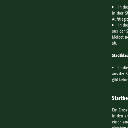
In di
In dier S
Aufstiegsp
In di
aus der S
Meldet si
ab.
Stadtklas
In di
aus der S
gibt keine
Startbe
Ein Einsa
In den a
einer an