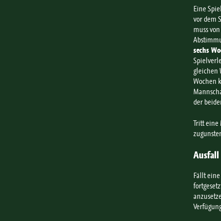
Eine Spiel
vor dem S
muss von 
Abstimmun
sechs Wo
Spielverl
gleichen 
Wochen ke
Mannschaf
der beide
Tritt ein
zugunsten
Ausfall
Fällt ein
fortgeset
anzusetz
Verfügung