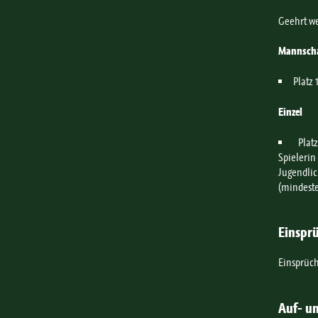
Geehrt w
Mannsch
Platz 
Einzel
Plat
Spielerin
Jugendlic
(mindeste
Einspr
Einsprüch
Auf- un