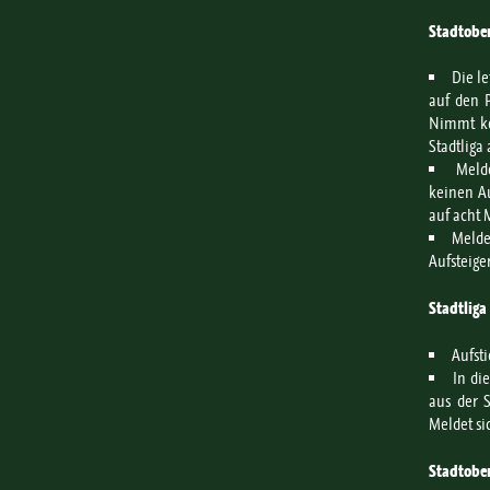
Stadtober
Die le
auf den P
Nimmt kei
Stadtliga 
Meld
keinen Auf
auf acht 
Melde
Aufsteige
Stadtliga
Aufsti
In di
aus der S
Meldet si
Stadtobe