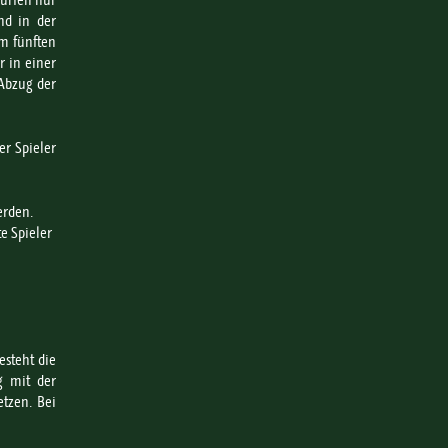
dürfen nur
und in der
em fünften
r in einer
 Abzug der
er Spieler
erden.
e Spieler
esteht die
g mit der
etzen. Bei