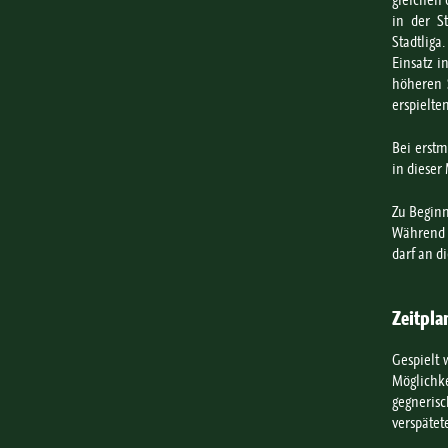
gleichen 
in der St
Stadtliga
Einsatz i
höheren S
erspielte
Bei erstm
in dieser
Zu Beginn
Während e
darf an d
Zeitpl
Gespielt 
Möglichk
gegnerisc
verspätet