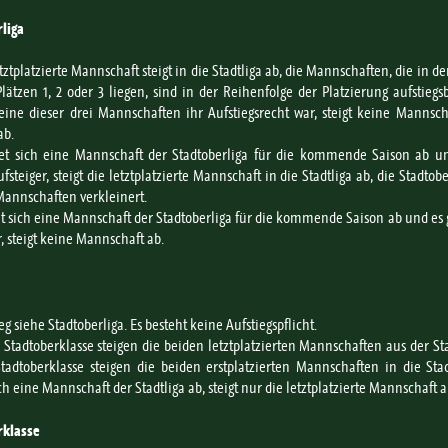
liga
tztplatzierte Mannschaft steigt in die Stadtliga ab, die Mannschaften, die in de
lätzen 1, 2 oder 3 liegen, sind in der Reihenfolge der Platzierung aufstiegsb
ne dieser drei Mannschaften ihr Aufstiegsrecht war, steigt keine Mannsch
ab.
et sich eine Mannschaft der Stadtoberliga für die kommende Saison ab un
steiger, steigt die letztplatzierte Mannschaft in die Stadtliga ab, die Stadtobe
Mannschaften verkleinert.
t sich eine Mannschaft der Stadtoberliga für die kommende Saison ab und es 
r, steigt keine Mannschaft ab.
eg siehe Stadtoberliga. Es besteht keine Aufstiegspflicht.
e Stadtoberklasse steigen die beiden letztplatzierten Mannschaften aus der Sta
tadtoberklasse steigen die beiden erstplatzierten Mannschaften in die Stad
ch eine Mannschaft der Stadtliga ab, steigt nur die letztplatzierte Mannschaft a
rklasse